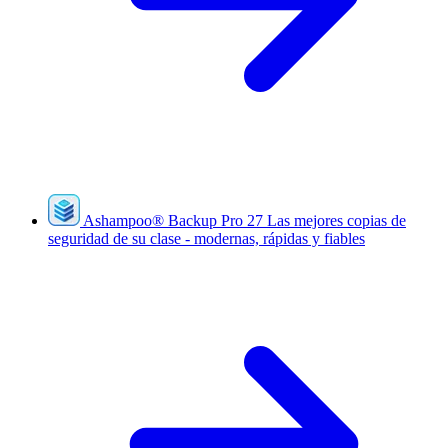
Ashampoo
®
Backup Pro 27
Las mejores copias de
seguridad de su clase - modernas, rápidas y fiables