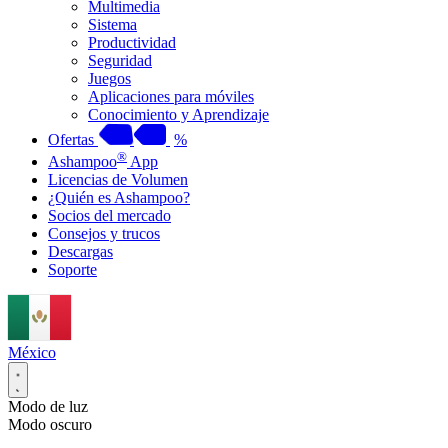
Multimedia
Sistema
Productividad
Seguridad
Juegos
Aplicaciones para móviles
Conocimiento y Aprendizaje
Ofertas
%
®
Ashampoo
App
Licencias de Volumen
¿Quién es Ashampoo?
Socios del mercado
Consejos y trucos
Descargas
Soporte
México
Modo de luz
Modo oscuro