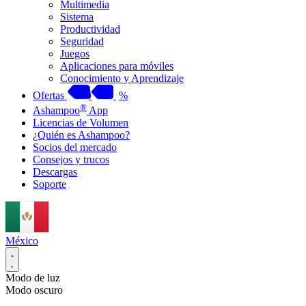
Multimedia
Sistema
Productividad
Seguridad
Juegos
Aplicaciones para móviles
Conocimiento y Aprendizaje
Ofertas
%
®
Ashampoo
App
Licencias de Volumen
¿Quién es Ashampoo?
Socios del mercado
Consejos y trucos
Descargas
Soporte
México
Modo de luz
Modo oscuro