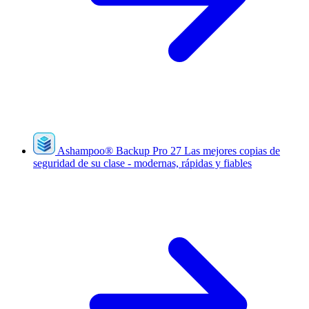
Ashampoo
®
Backup Pro 27
Las mejores copias de
seguridad de su clase - modernas, rápidas y fiables