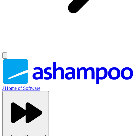
//
Home of Software