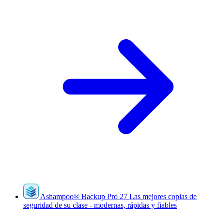
Ashampoo
®
Backup Pro 27
Las mejores copias de
seguridad de su clase - modernas, rápidas y fiables