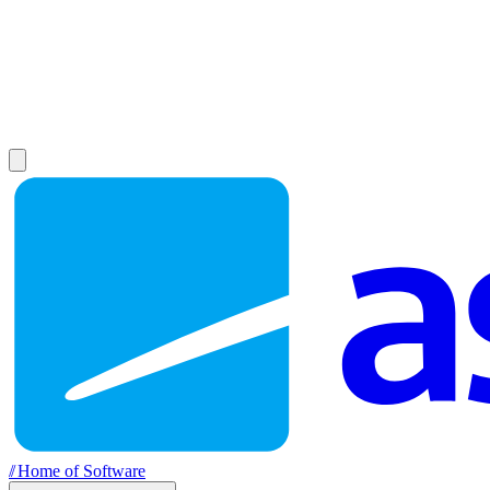
//
Home of Software