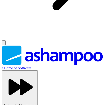
//
Home of Software