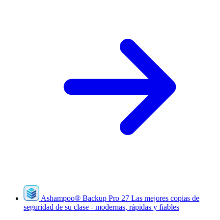
Ashampoo
®
Backup Pro 27
Las mejores copias de
seguridad de su clase - modernas, rápidas y fiables