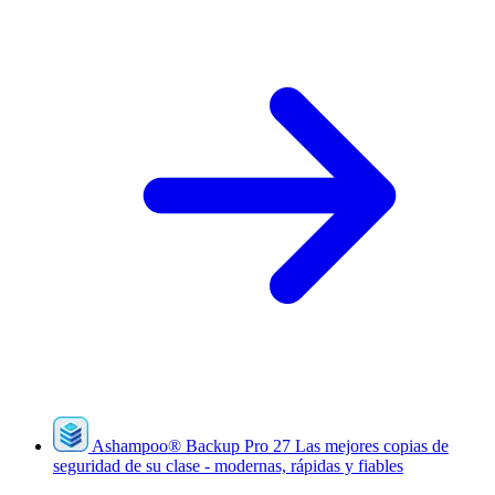
Ashampoo
®
Backup Pro 27
Las mejores copias de
seguridad de su clase - modernas, rápidas y fiables