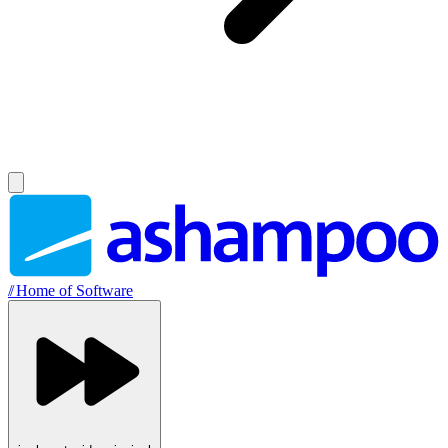
//
Home of Software