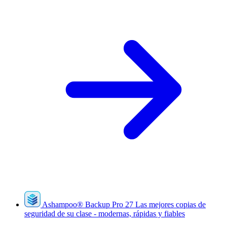
Ashampoo
®
Backup Pro 27
Las mejores copias de
seguridad de su clase - modernas, rápidas y fiables