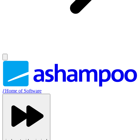
//
Home of Software