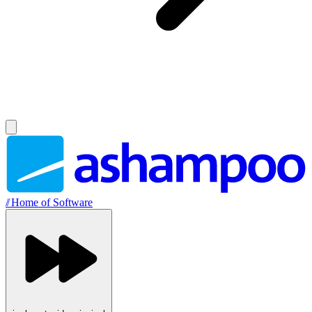
//
Home of Software