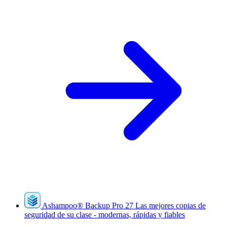
Ashampoo
®
Backup Pro 27
Las mejores copias de
seguridad de su clase - modernas, rápidas y fiables