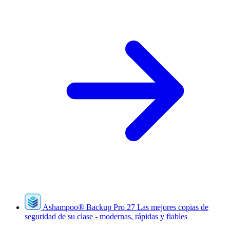
Ashampoo
®
Backup Pro 27
Las mejores copias de
seguridad de su clase - modernas, rápidas y fiables