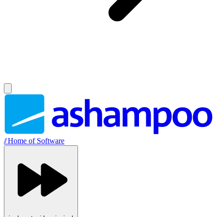
//
Home of Software