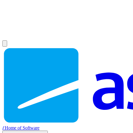
//
Home of Software