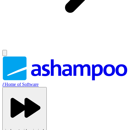
//
Home of Software