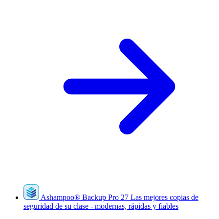
Ashampoo
®
Backup Pro 27
Las mejores copias de
seguridad de su clase - modernas, rápidas y fiables