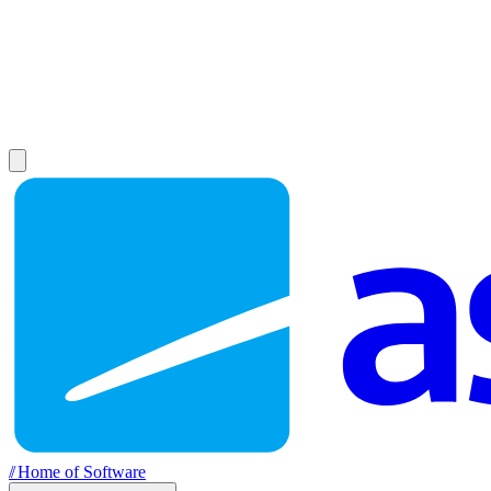
//
Home of Software