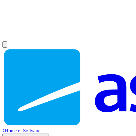
//
Home of Software