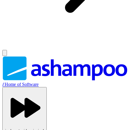
//
Home of Software