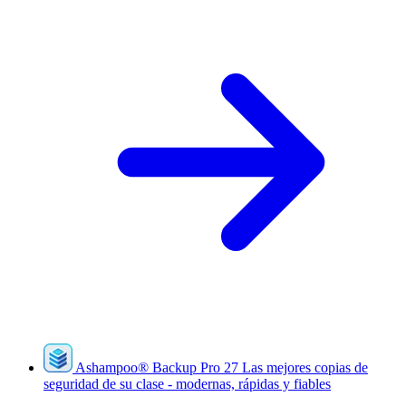
Ashampoo
®
Backup Pro 27
Las mejores copias de
seguridad de su clase - modernas, rápidas y fiables