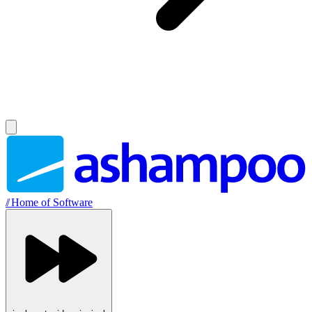
//
Home of Software