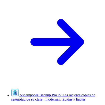
Ashampoo
®
Backup Pro 27
Las mejores copias de
seguridad de su clase - modernas, rápidas y fiables