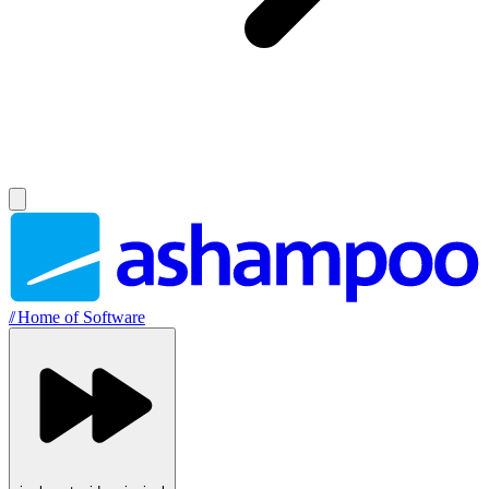
//
Home of Software