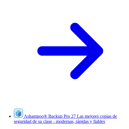
Ashampoo
®
Backup Pro 27
Las mejores copias de
seguridad de su clase - modernas, rápidas y fiables