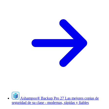
Ashampoo
®
Backup Pro 27
Las mejores copias de
seguridad de su clase - modernas, rápidas y fiables