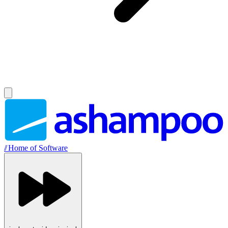
//
Home of Software