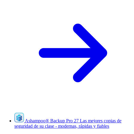
Ashampoo
®
Backup Pro 27
Las mejores copias de
seguridad de su clase - modernas, rápidas y fiables