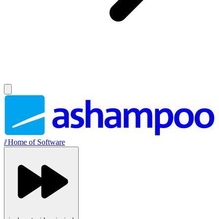
//
Home of Software