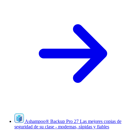
Ashampoo
®
Backup Pro 27
Las mejores copias de
seguridad de su clase - modernas, rápidas y fiables