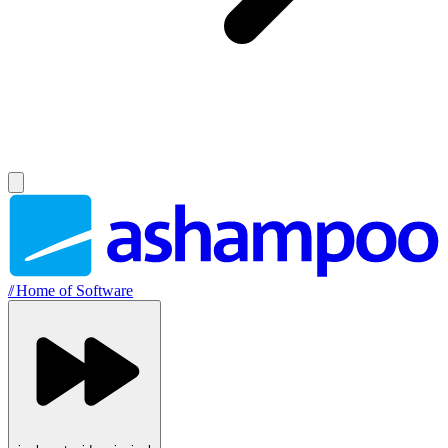
//
Home of Software