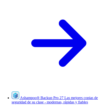
Ashampoo
®
Backup Pro 27
Las mejores copias de
seguridad de su clase - modernas, rápidas y fiables