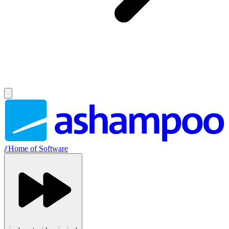
//
Home of Software