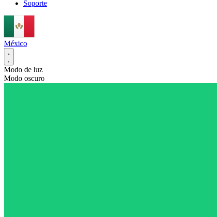
Soporte
México
Modo de luz
Modo oscuro