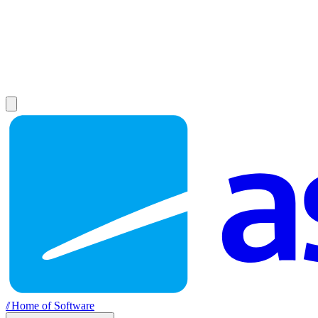
//
Home of Software