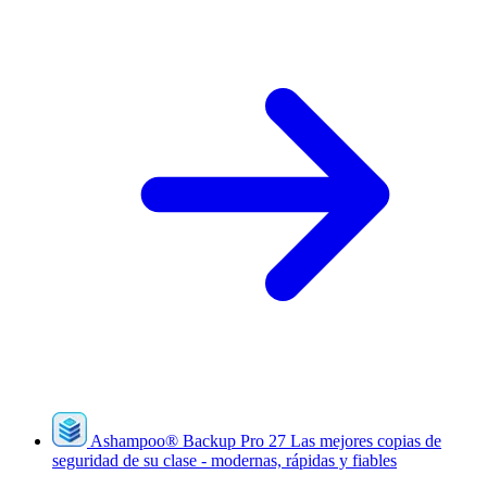
Ashampoo
®
Backup Pro 27
Las mejores copias de
seguridad de su clase - modernas, rápidas y fiables