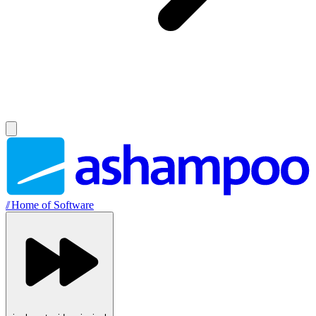
//
Home of Software