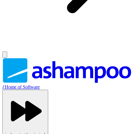
//
Home of Software