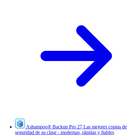
Ashampoo
®
Backup Pro 27
Las mejores copias de
seguridad de su clase - modernas, rápidas y fiables