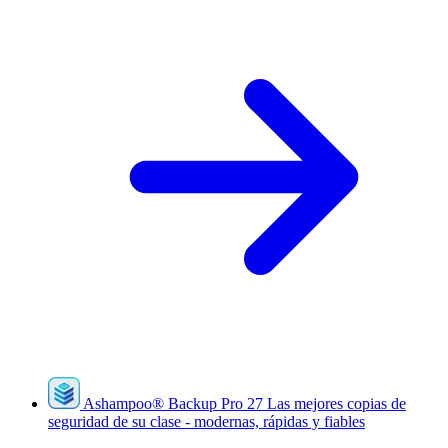
Ashampoo
®
Backup Pro 27
Las mejores copias de
seguridad de su clase - modernas, rápidas y fiables