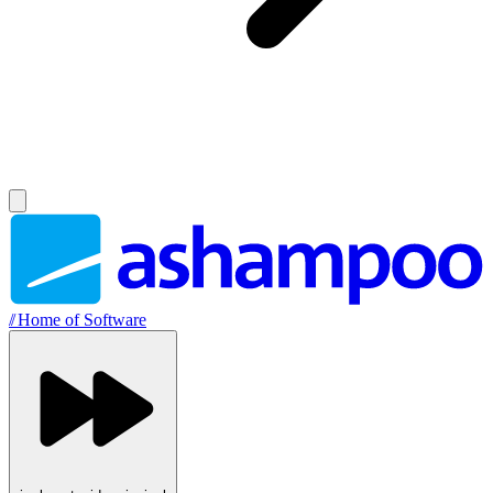
//
Home of Software