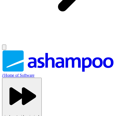
//
Home of Software