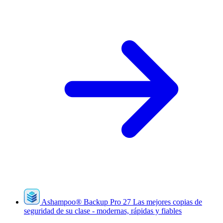
Ashampoo
®
Backup Pro 27
Las mejores copias de
seguridad de su clase - modernas, rápidas y fiables