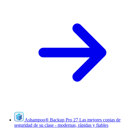
Ashampoo
®
Backup Pro 27
Las mejores copias de
seguridad de su clase - modernas, rápidas y fiables