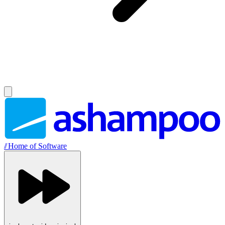
//
Home of Software