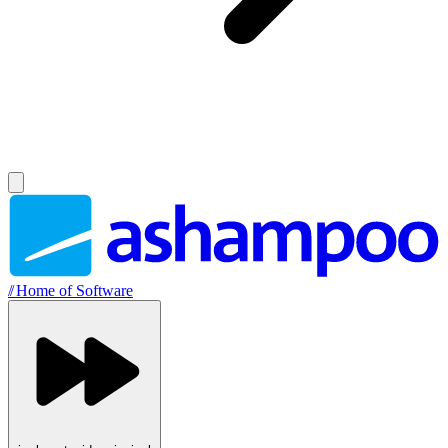
//
Home of Software