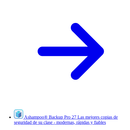
Ashampoo
®
Backup Pro 27
Las mejores copias de
seguridad de su clase - modernas, rápidas y fiables