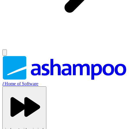
//
Home of Software