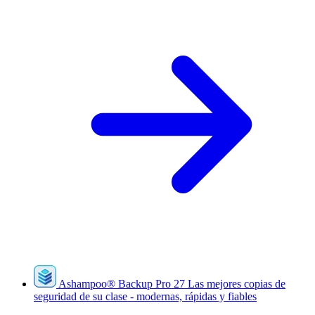
Ashampoo
®
Backup Pro 27
Las mejores copias de
seguridad de su clase - modernas, rápidas y fiables