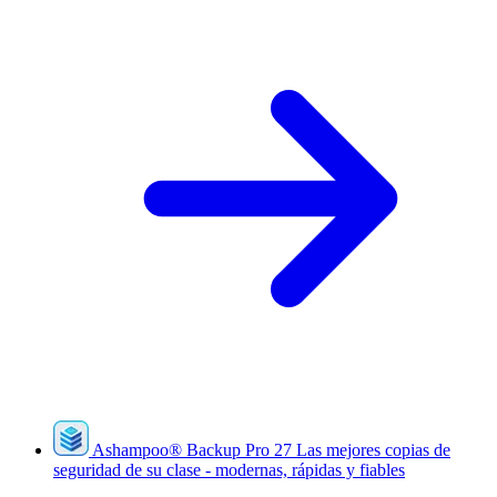
Ashampoo
®
Backup Pro 27
Las mejores copias de
seguridad de su clase - modernas, rápidas y fiables