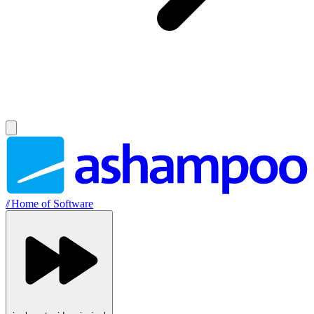
//
Home of Software