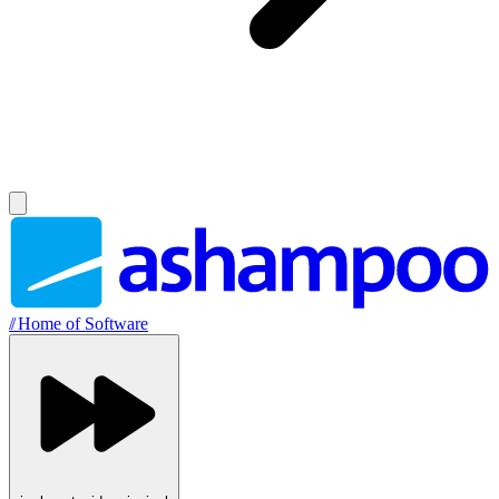
//
Home of Software