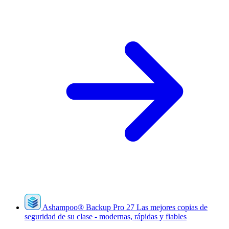
Ashampoo
®
Backup Pro 27
Las mejores copias de
seguridad de su clase - modernas, rápidas y fiables