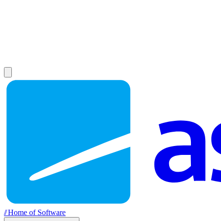
//
Home of Software