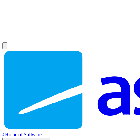
//
Home of Software