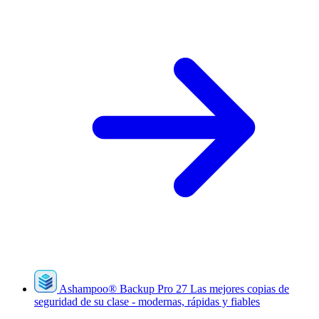
Ashampoo
®
Backup Pro 27
Las mejores copias de
seguridad de su clase - modernas, rápidas y fiables