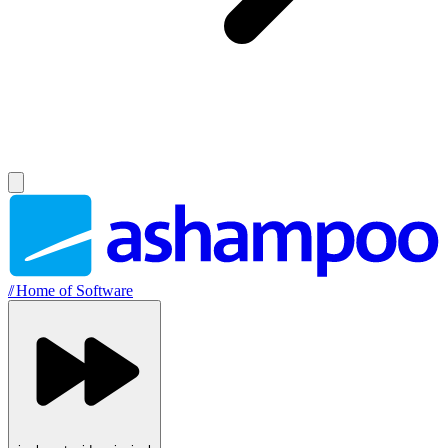
//
Home of Software