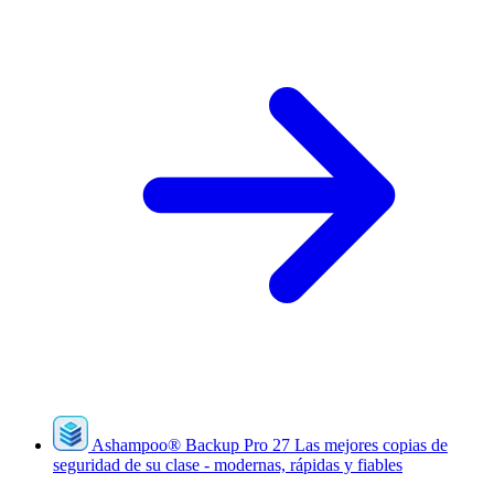
Ashampoo
®
Backup Pro 27
Las mejores copias de
seguridad de su clase - modernas, rápidas y fiables