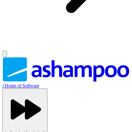
//
Home of Software