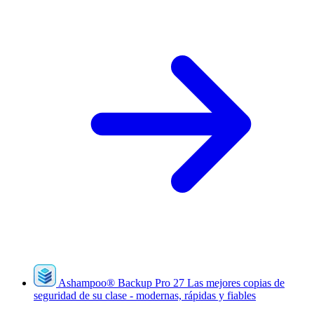
Ashampoo
®
Backup Pro 27
Las mejores copias de
seguridad de su clase - modernas, rápidas y fiables