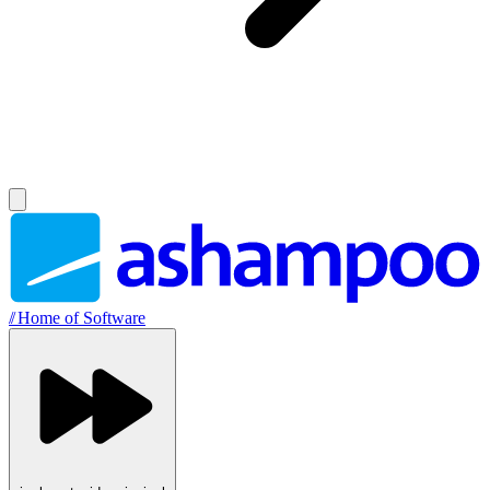
//
Home of Software