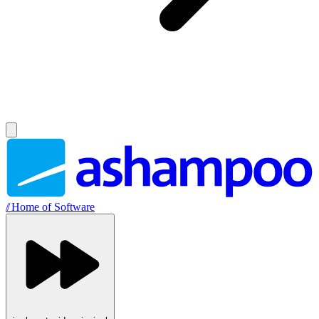
//
Home of Software