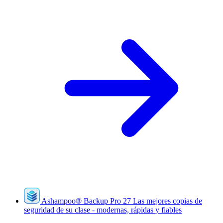
Ashampoo
®
Backup Pro 27
Las mejores copias de
seguridad de su clase - modernas, rápidas y fiables