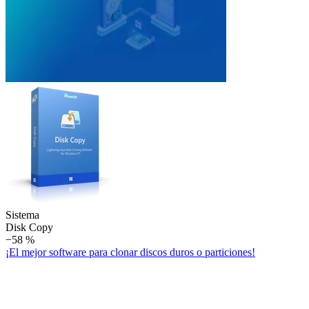
Sistema
Disk Copy
−58 %
¡El mejor software para clonar discos duros o particiones!