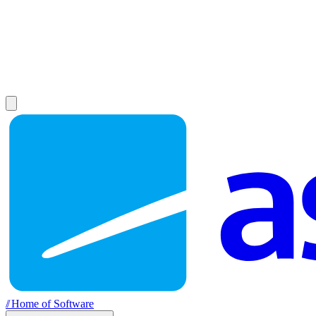
//
Home of Software