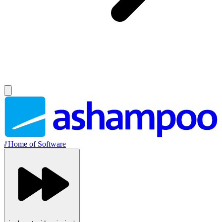
//
Home of Software