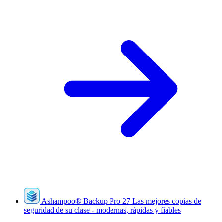
Ashampoo
®
Backup Pro 27
Las mejores copias de
seguridad de su clase - modernas, rápidas y fiables