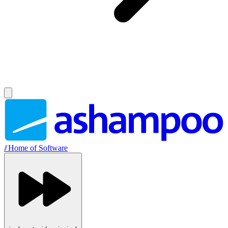
//
Home of Software