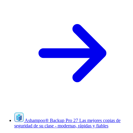
Ashampoo
®
Backup Pro 27
Las mejores copias de
seguridad de su clase - modernas, rápidas y fiables