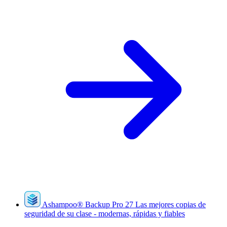
Ashampoo
®
Backup Pro 27
Las mejores copias de
seguridad de su clase - modernas, rápidas y fiables