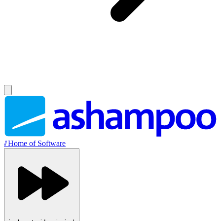
//
Home of Software