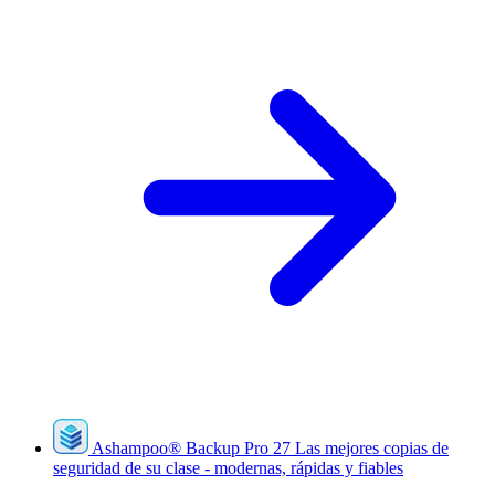
Ashampoo
®
Backup Pro 27
Las mejores copias de
seguridad de su clase - modernas, rápidas y fiables