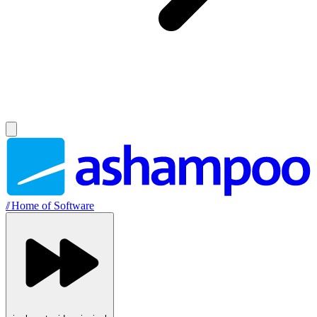
//
Home of Software