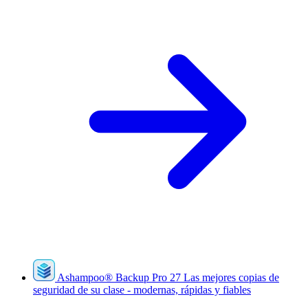
Ashampoo
®
Backup Pro 27
Las mejores copias de
seguridad de su clase - modernas, rápidas y fiables