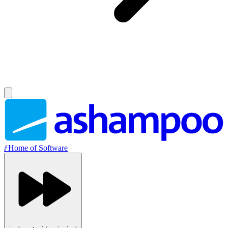
//
Home of Software