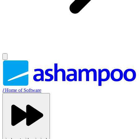
//
Home of Software