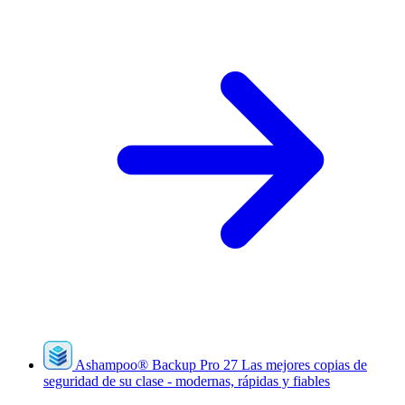
Ashampoo
®
Backup Pro 27
Las mejores copias de
seguridad de su clase - modernas, rápidas y fiables