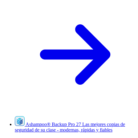
Ashampoo
®
Backup Pro 27
Las mejores copias de
seguridad de su clase - modernas, rápidas y fiables