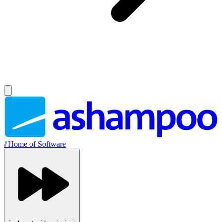
//
Home of Software