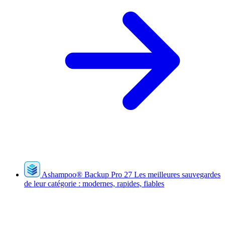
Ashampoo
®
Backup Pro 27
Les meilleures sauvegardes
de leur catégorie : modernes, rapides, fiables