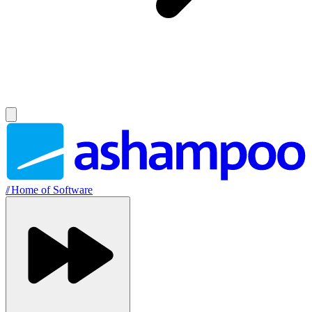
//
Home of Software