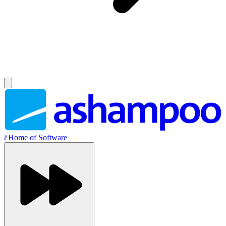
//
Home of Software