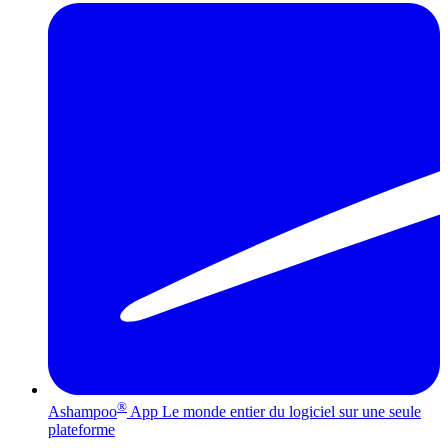
®
Ashampoo
App
Le monde entier du logiciel sur une seule
plateforme