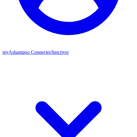
my
Ashampoo
Connecter
/
Inscriver