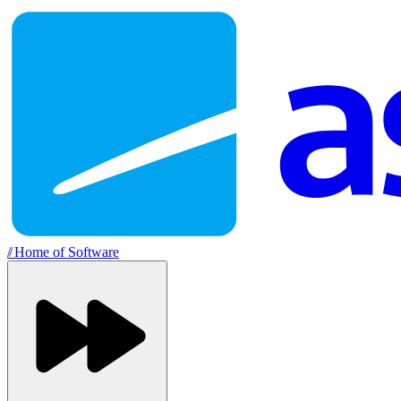
//
Home of Software