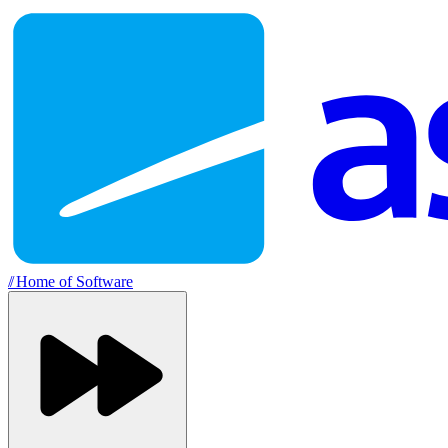
//
Home of Software